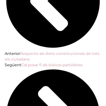
Anterior
Respecte als drets constitucionals de tots
els ciutadans
Següent
Cal posar fi als biaixos partidistes