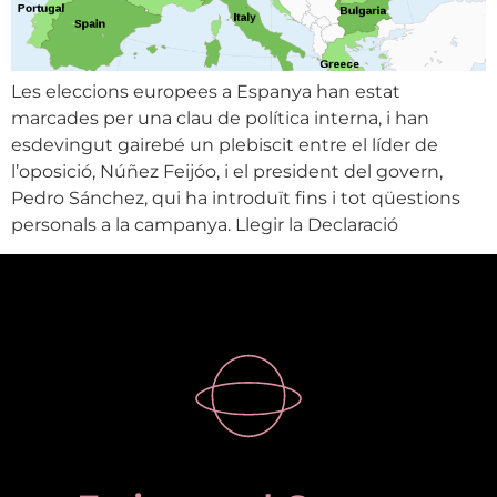
Les eleccions europees a Espanya han estat
marcades per una clau de política interna, i han
esdevingut gairebé un plebiscit entre el líder de
l’oposició, Núñez Feijóo, i el president del govern,
Pedro Sánchez, qui ha introduït fins i tot qüestions
personals a la campanya. Llegir la Declaració