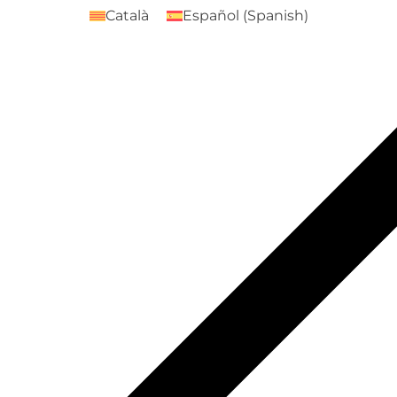
Català
Español
(
Spanish
)