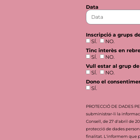
Data
Inscripció a grups de
SÍ.
NO.
Tinc interès en rebr
SÍ.
NO.
Vull estar al grup d
SÍ.
NO.
Dono el consentimen
SÍ.
PROTECCIÓ DE DADES PERSON
subministrar-li la informa
Consell, de 27 d'abril de 
protecció de dades personal
finalitat. L'informem que po