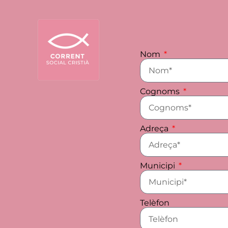
Nom
Cognoms
Adreça
Municipi
Telèfon