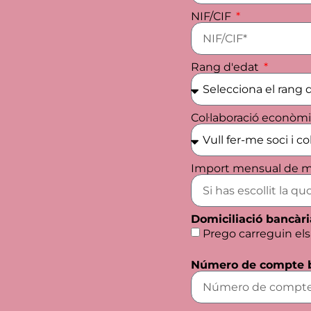
NIF/CIF
Rang d'edat
Col·laboració econòm
Import mensual de m
Domiciliació bancàri
Prego carreguin els 
Número de compte 