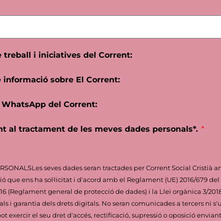
 treball i iniciatives del Corrent:
e informació sobre El Corrent:
e WhatsApp del Corrent:
t al tractament de les meves dades personals*.
ALSLes seves dades seran tractades per Corrent Social Cristià amb
ció que ens ha sol·licitat i d’acord amb el Reglament (UE) 2016/679 de
2016 (Reglament general de protecció de dades) i la Llei orgànica 3/20
s i garantia dels drets digitals. No seran comunicades a tercers ni s'ut
t exercir el seu dret d'accés, rectificació, supressió o oposició envian