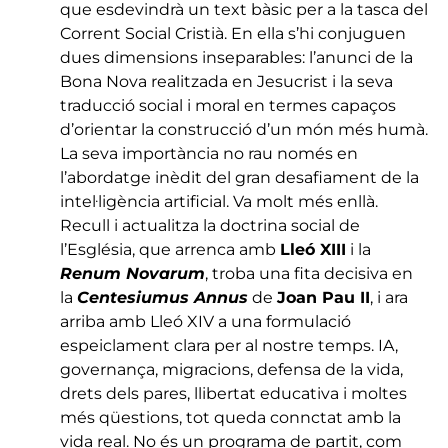
que esdevindrà un text bàsic per a la tasca del
Corrent Social Cristià. En ella s’hi conjuguen
dues dimensions inseparables: l’anunci de la
Bona Nova realitzada en Jesucrist i la seva
traducció social i moral en termes capaços
d’orientar la construcció d’un món més humà.
La seva importància no rau només en
l’abordatge inèdit del gran desafiament de la
intel·ligència artificial. Va molt més enllà.
Recull i actualitza la doctrina social de
l’Església, que arrenca amb
Lleó XIII
i la
Renum Novarum
, troba una fita decisiva en
la
Centesiumus Annus
de
Joan Pau II
, i ara
arriba amb Lleó XIV a una formulació
espeiclament clara per al nostre temps. IA,
governança, migracions, defensa de la vida,
drets dels pares, llibertat educativa i moltes
més qüestions, tot queda connctat amb la
vida real. No és un programa de partit, com