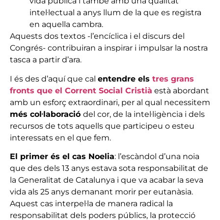
vida pública i també amb una qualitat
intel·lectual a anys llum de la que es registra
en aquella cambra.
Aquests dos textos -l’encíclica i el discurs del
Congrés- contribuiran a inspirar i impulsar la nostra
tasca a partir d’ara.
I és des d’aquí que cal
entendre els
tres grans
fronts que el Corrent Social Cristià
està abordant
amb un esforç extraordinari, per al qual necessitem
més col·laboració
del cor, de la intel·ligència i dels
recursos de tots aquells que participeu o esteu
interessats en el que fem.
El primer és el cas Noelia
: l’escàndol d’una noia
que des dels 13 anys estava sota responsabilitat de
la Generalitat de Catalunya i que va acabar la seva
vida als 25 anys demanant morir per eutanàsia.
Aquest cas interpel·la de manera radical la
responsabilitat dels poders públics, la protecció