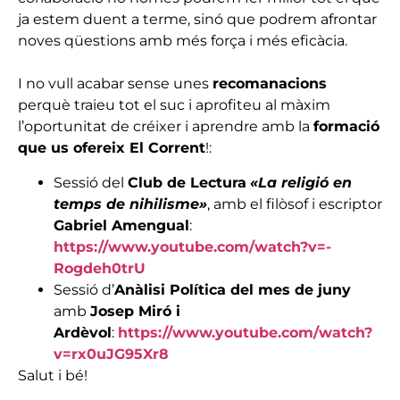
ja estem duent a terme, sinó que podrem afrontar
noves qüestions amb més força i més eficàcia.
I no vull acabar sense unes
recomanacions
perquè traieu tot el suc i aprofiteu al màxim
l’oportunitat de créixer i aprendre amb la
formació
que us ofereix El Corrent
!:
Sessió del
Club de Lectura
«La religió en
temps de nihilisme»
, amb el filòsof i escriptor
Gabriel Amengual
:
https://www.youtube.com/watch?v=-
Rogdeh0trU
Sessió d’
Anàlisi Política del mes de juny
amb
Josep Miró i
Ardèvol
:
https://www.youtube.com/watch?
v=rx0uJG95Xr8
Salut i bé!