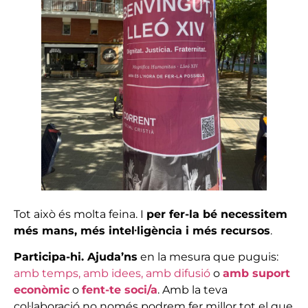
Tot això és molta feina. I
per fer-la bé necessitem
més mans, més intel·ligència i més recursos
.
Participa-hi. Ajuda’ns
en la mesura que puguis:
amb temps, amb idees, amb difusió
o
amb suport
econòmic
o
fent-te soci/a
. Amb la teva
col·laboració no només podrem fer millor tot el que