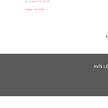
24 d'abril de 2025
Llegir-ne més »
S
AVÍS L