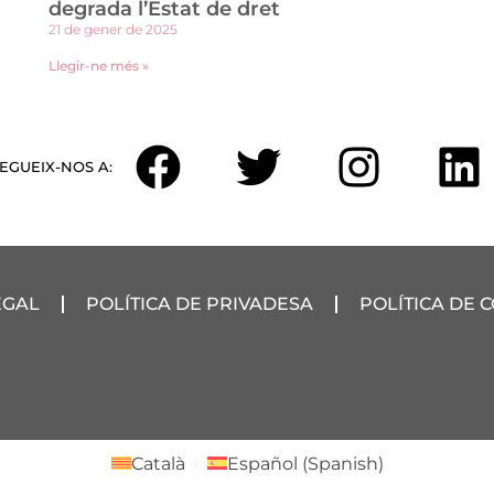
degrada l’Estat de dret
21 de gener de 2025
Llegir-ne més »
EGUEIX-NOS A:
EGAL
POLÍTICA DE PRIVADESA
POLÍTICA DE 
Català
Español
(
Spanish
)