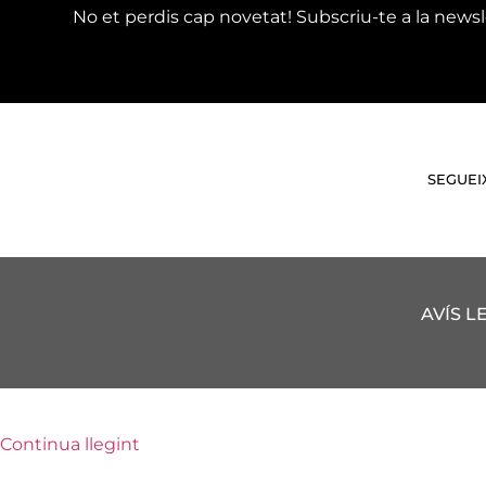
No et perdis cap novetat! Subscriu-te a la newsl
SEGUEI
AVÍS L
Continua llegint