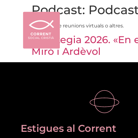
Podcast:
Podcast
Podcasts de reunions virtuals o altres.
Estrategia 2026. «En 
Miró i Ardèvol
Estigues al Corrent