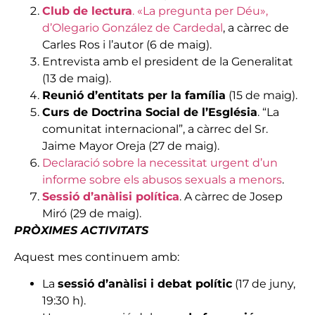
Club de lectura
. «La pregunta per Déu»,
d’Olegario González de Cardedal
, a càrrec de
Carles Ros i l’autor (6 de maig).
Entrevista amb el president de la Generalitat
(13 de maig).
Reunió d’entitats per la família
(15 de maig).
Curs de Doctrina Social de l’Església
. “La
comunitat internacional”, a càrrec del Sr.
Jaime Mayor Oreja (27 de maig).
Declaració sobre la necessitat urgent d’un
informe sobre els abusos sexuals a menors
.
Sessió d’anàlisi política
. A càrrec de Josep
Miró (29 de maig).
PRÒXIMES ACTIVITATS
Aquest mes continuem amb:
La
sessió d’anàlisi i debat polític
(17 de juny,
19:30 h).