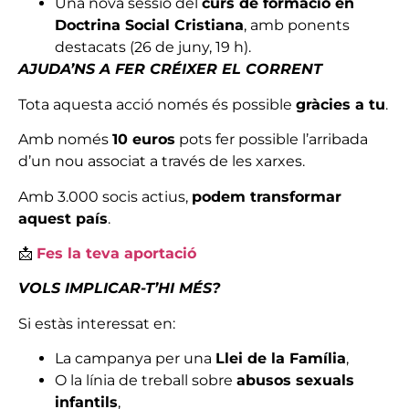
Una nova sessió del
curs de formació en
Doctrina Social Cristiana
, amb ponents
destacats (26 de juny, 19 h).
AJUDA’NS A FER CRÉIXER EL CORRENT
Tota aquesta acció només és possible
gràcies a tu
.
Amb només
10 euros
pots fer possible l’arribada
d’un nou associat a través de les xarxes.
Amb 3.000 socis actius,
podem transformar
aquest país
.
📩
Fes la teva aportació
VOLS IMPLICAR-T’HI MÉS?
Si estàs interessat en:
La campanya per una
Llei de la Família
,
O la línia de treball sobre
abusos sexuals
infantils
,