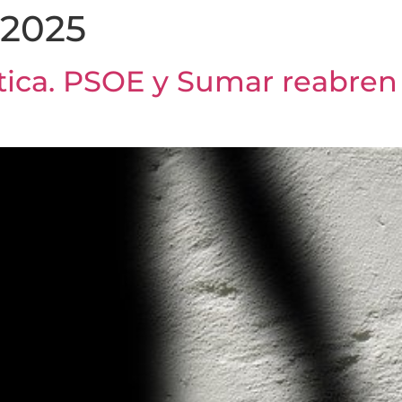
 2025
tica. PSOE y Sumar reabren 