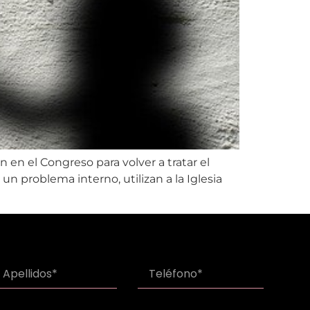
en el Congreso para volver a tratar el
un problema interno, utilizan a la Iglesia