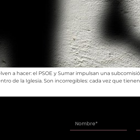
elven a hacer: el PSOE y Sumar impulsan una subcomisión 
ro de la Iglesia. Son incorregibles: cada vez que tienen 