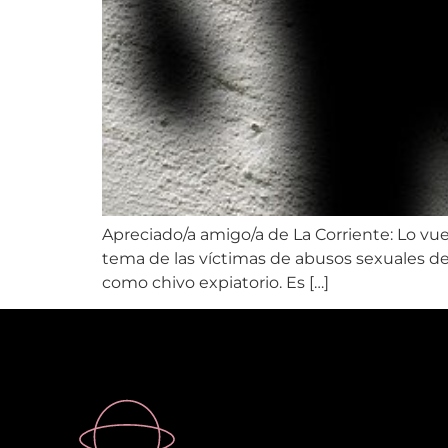
Apreciado/a amigo/a de La Corriente: Lo vu
tema de las víctimas de abusos sexuales dent
como chivo expiatorio. Es […]