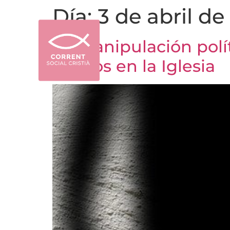
Día:
3 de abril de
La manipulación polí
abusos en la Iglesia