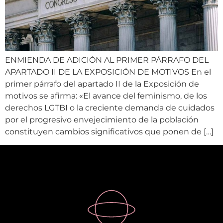
ENMIENDA DE ADICIÓN AL PRIMER PÁRRAFO DEL
APARTADO II DE LA EXPOSICIÓN DE MOTIVOS En el
primer párrafo del apartado II de la Exposición de
motivos se afirma: «El avance del feminismo, de los
derechos LGTBI o la creciente demanda de cuidados
por el progresivo envejecimiento de la población
constituyen cambios significativos que ponen de […]