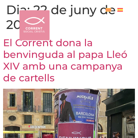
Dia:
22 de juny de
2026
El Corrent dona la
benvinguda al papa Lleó
XIV amb una campanya
de cartells