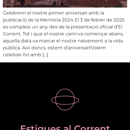
Celebrem el nostre primer aniversari amb la
publicació de la Memòria 2024 El 3 de febrer de 2025
es compleix un any des de la presentació oficial d’El
Corrent. Tot i que el nostre camí va començar abans,
aquella data va marcar el nostre naixement a la vida
pública. Així doncs, estem d’aniversari!Volem
celebrar-ho amb […]
Estigues al Corrent