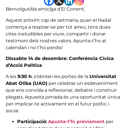
Benvolgut/da amic/ga d’El Corrent,
Aquest pròxim cap de setmana, quan el Nadal
comença a respirar-se per tot arreu, tens dues
cites ineludibles per viure, compartir i donar
testimoni dels nostres valors. Apunta-t’ho al
calendari i no t’ho perdis!
Dissabte 14 de desembre: Conferència Cívica
d’Acció Política
A les
9:30 h
, s’obriran les portes de la
Universitat
Abat Oliba (UAO)
per celebrar un esdeveniment
que ens convida a reflexionar, debatre i construir
plegats. Aquesta jornada és una oportunitat única
per implicar-te activament en el futur polític i
social.
Participació:
Apunta-t’hi prèviament
per