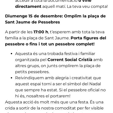
accedir a tota la documentació
o vine
directament
aquell matí. La teva veu compta!
Diumenge 15 de desembre: Omplim la plaça de
Sant Jaume de Pessebres
A partir de les
17:00 h
, t’esperem amb tota la teva
família a la plaça de Sant Jaume.
Porta figures del
pessebre o fins i tot un pessebre complet!
Aquesta és una trobada festiva i familiar
organitzada pel
Corrent Social Cristià
amb
altres grups, on junts omplirem la plaça de
petits pessebres.
Reivindiquem amb alegria i creativitat que
aquest espai torni a ser el símbol del Nadal
que sempre ha estat. Si el pessebre oficial no
hi és, nosaltres el portarem!
Aquesta acció és molt més que una festa. És una
crida a sortir de la nostra comoditat per fer visible