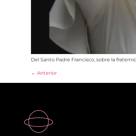
Del Santo Padre Francisco, sobre la fraternid
←
Anterior